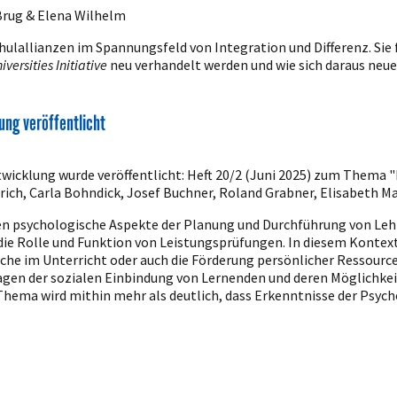
Brug & Elena Wilhelm
lallianzen im Spannungsfeld von Integration und Differenz. Sie f
versities Initiative
neu verhandelt werden und wie sich daraus neu
ung veröffentlicht
twicklung wurde veröffentlicht: Heft 20/2 (Juni 2025) zum Thema 
ch, Carla Bohndick, Josef Buchner, Roland Grabner, Elisabeth M
ren psychologische Aspekte der Planung und Durchführung von Le
e Rolle und Funktion von Leistungsprüfungen. In diesem Kontext i
ache im Unterricht oder auch die Förderung persönlicher Ressour
agen der sozialen Einbindung von Lernenden und deren Möglichke
 Thema wird mithin mehr als deutlich, dass Erkenntnisse der Psyc