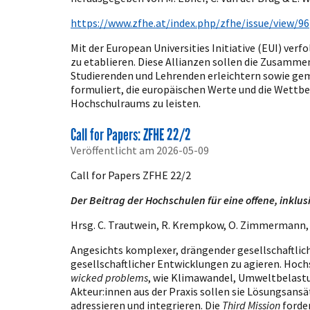
https://www.zfhe.at/index.php/zfhe/issue/view/96
Mit der European Universities Initiative (EUI) ver
zu etablieren. Diese Allianzen sollen die Zusamme
Studierenden und Lehrenden erleichtern sowie gem
formuliert, die europäischen Werte und die Wettb
Hochschulraums zu leisten.
Call for Papers: ZFHE 22/2
Veröffentlicht am 2026-05-09
Call for Papers ZFHE 22/2
Der Beitrag der Hochschulen für eine offene, inklu
Hrsg. C. Trautwein, R. Krempkow, O. Zimmermann, L
Angesichts komplexer, drängender gesellschaftlich
gesellschaftlicher Entwicklungen zu agieren. Hoch
wicked problems
, wie Klimawandel, Umweltbelastu
Akteur:innen aus der Praxis sollen sie Lösungsans
adressieren und integrieren. Die
Third Mission
forder