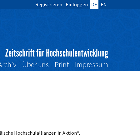
Registrieren
Einloggen
DE
EN
Zeitschrift für Hochschulentwicklung
Archiv
Über uns
Print
Impressum
äische Hochschulallianzen in Aktion“,