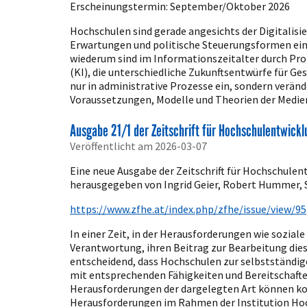
Erscheinungstermin: September/Oktober 2026
Hochschulen sind gerade angesichts der Digitalisi
Erwartungen und politische Steuerungsformen eing
wiederum sind im Informationszeitalter durch Proz
(KI), die unterschiedliche Zukunftsentwürfe für Ge
nur in administrative Prozesse ein, sondern verä
Voraussetzungen, Modelle und Theorien der Medien
Ausgabe 21/1 der Zeitschrift für Hochschulentwickl
Veröffentlicht am 2026-03-07
Eine neue Ausgabe der Zeitschrift für Hochschule
herausgegeben von Ingrid Geier, Robert Hummer, S
https://www.zfhe.at/index.php/zfhe/issue/view/95
In einer Zeit, in der Herausforderungen wie sozi
Verantwortung, ihren Beitrag zur Bearbeitung dies
entscheidend, dass Hochschulen zur selbstständig
mit entsprechenden Fähigkeiten und Bereitschaft
Herausforderungen der dargelegten Art können ko
Herausforderungen im Rahmen der Institution Hoch