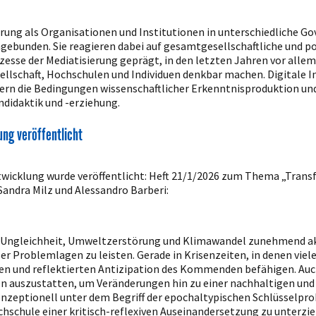
erung als Organisationen und Institutionen in unterschiedliche Go
ebunden. Sie reagieren dabei auf gesamtgesellschaftliche und po
esse der Mediatisierung geprägt, in den letzten Jahren vor allem
sellschaft, Hochschulen und Individuen denkbar machen. Digitale 
ndern die Bedingungen wissenschaftlicher Erkenntnisproduktion u
didaktik und -erziehung.
ung veröffentlicht
ntwicklung wurde veröffentlicht: Heft 21/1/2026 zum Thema „Tran
andra Milz und Alessandro Barberi:
ale Ungleichheit, Umweltzerstörung und Klimawandel zunehmend aku
er Problemlagen zu leisten. Gerade in Krisenzeiten, in denen viel
en und reflektierten Antizipation des Kommenden befähigen. Auch 
en auszustatten, um Veränderungen hin zu einer nachhaltigen und
nzeptionell unter dem Begriff der epochaltypischen Schlüsselpro
schule einer kritisch-reflexiven Auseinandersetzung zu unterzi