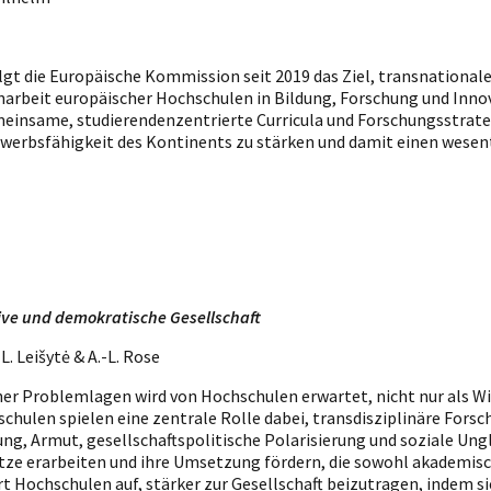
folgt die Europäische Kommission seit 2019 das Ziel, transnational
narbeit europäischer Hochschulen in Bildung, Forschung und Innova
einsame, studierendenzentrierte Curricula und Forschungsstrateg
ewerbsfähigkeit des Kontinents zu stärken und damit einen wesent
sive und demokratische Gesellschaft
. Leišytė & A.-L. Rose
er Problemlagen wird von Hochschulen erwartet, nicht nur als Wis
schulen spielen eine zentrale Rolle dabei, transdisziplinäre Fors
ng, Armut, gesellschaftspolitische Polarisierung und soziale Un
ätze erarbeiten und ihre Umsetzung fördern, die sowohl akademisch
t Hochschulen auf, stärker zur Gesellschaft beizutragen, indem s