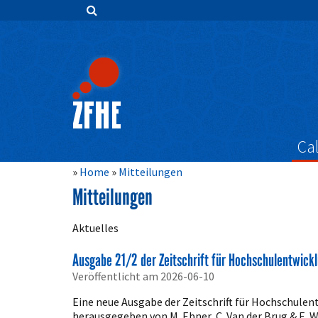
Zum
Inhalt
springen
Hauptnavigation
Inhalt
Sidebar
Cal
Home
Mitteilungen
Mitteilungen
Aktuelles
Ausgabe 21/2 der Zeitschrift für Hochschulentwickl
Veröffentlicht am 2026-06-10
Eine neue Ausgabe der Zeitschrift für Hochschulen
herausgegeben von M. Ebner, C. Van der Brug & E. 