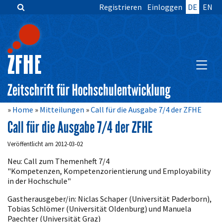
Registrieren
Einloggen
DE
EN
Zum
Inhalt
springen
Hauptnavigation
Inhalt
HAUPT
Sidebar
Zeitschrift für Hochschulentwicklung
Home
Mitteilungen
Call für die Ausgabe 7/4 der ZFHE
Call für die Ausgabe 7/4 der ZFHE
Veröffentlicht am 2012-03-02
Neu: Call zum Themenheft 7/4
"Kompetenzen, Kompetenzorientierung und Employability
in der Hochschule"
Gastherausgeber/in: Niclas Schaper (Universität Paderborn),
Tobias Schlömer (Universität Oldenburg) und Manuela
Paechter (Universität Graz)