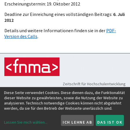
Erscheinungstermin: 19. Oktober 2012
Deadline zur Einreichung eines vollständigen Beitrags:
6. Juli
2012
Details und weitere Informationen finden sie in der
PDF-
Version des Calls
.
Zeitschrift für Hochschulentwicklung
c/o Verein Forum neue Medien in der Lehre Austria
Diese Seite verwendet Cookies. Diese dienen dazu, die Funktionalität
Rheinstraße 27
dieser Website zu gewährleisten, sowie die Nutzung der Website zu
A-6890 Lustenau
analysieren. Technisch notwendige Cookies können nicht abgelehnt
werden, da sie für den Betrieb der Webseite unerlässlich sind.
ISSN:
2219-6994
Lassen Sie mich wählen
...
ICH LEHNE AB
DAS IST OK