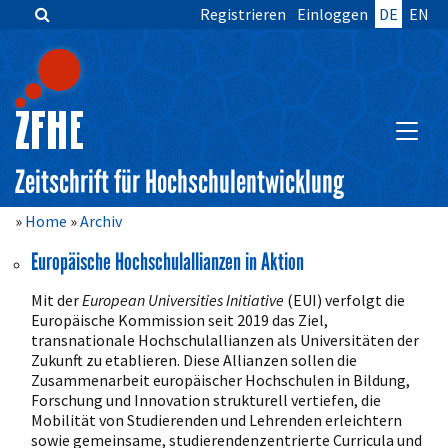
Registrieren
Einloggen
DE
EN
Zum
Inhalt
springen
Hauptnavigation
Inhalt
HAUPT
Sidebar
Zeitschrift für Hochschulentwicklung
Home
Archiv
Europäische Hochschulallianzen in Aktion
Mit der
European Universities Initiative
(EUI) verfolgt die
Europäische Kommission seit 2019 das Ziel,
transnationale Hochschulallianzen als Universitäten der
Zukunft zu etablieren. Diese Allianzen sollen die
Zusammenarbeit europäischer Hochschulen in Bildung,
Forschung und Innovation strukturell vertiefen, die
Mobilität von Studierenden und Lehrenden erleichtern
sowie gemeinsame, studierendenzentrierte Curricula und