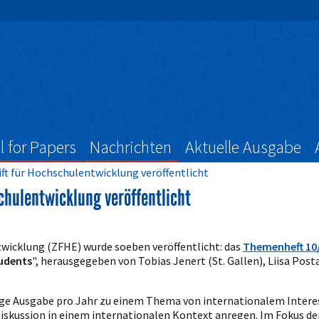
l for Papers
Nachrichten
Aktuelle Ausgabe
ift für Hochschulentwicklung veröffentlicht
chulentwicklung veröffentlicht
twicklung (ZFHE) wurde soeben veröffentlicht: das
Themenheft 10/
udents
", herausgegeben von Tobias Jenert (St. Gallen), Liisa Posta
ige Ausgabe pro Jahr zu einem Thema von internationalem Intere
iskussion in einem internationalen Kontext anregen. Im Fokus der