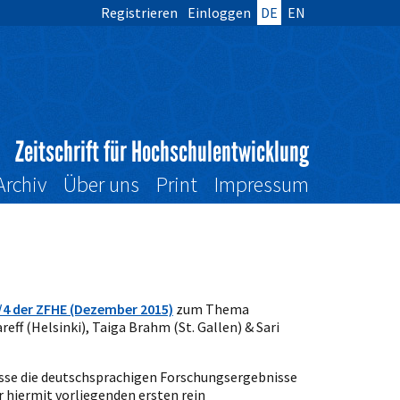
Registrieren
Einloggen
DE
EN
Zeitschrift für Hochschulentwicklung
Archiv
Über uns
Print
Impressum
4 der ZFHE (Dezember 2015)
zum Thema
reff (Helsinki), Taiga Brahm (St. Gallen) & Sari
sse die deutschsprachigen Forschungsergebnisse
 hiermit vorliegenden ersten rein