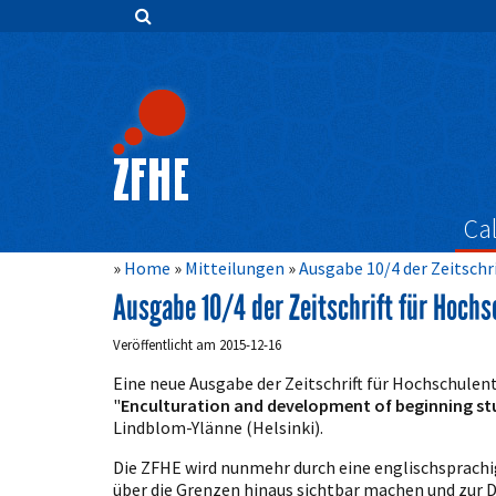
Zum
Inhalt
springen
Hauptnavigation
Inhalt
Sidebar
Cal
Home
Mitteilungen
Ausgabe 10/4 der Zeitschr
Ausgabe 10/4 der Zeitschrift für Hochs
Veröffentlicht am 2015-12-16
Eine neue Ausgabe der Zeitschrift für Hochschulen
"
Enculturation and development of beginning st
Lindblom-Ylänne (Helsinki).
Die ZFHE wird nunmehr durch eine englischsprach
über die Grenzen hinaus sichtbar machen und zur D