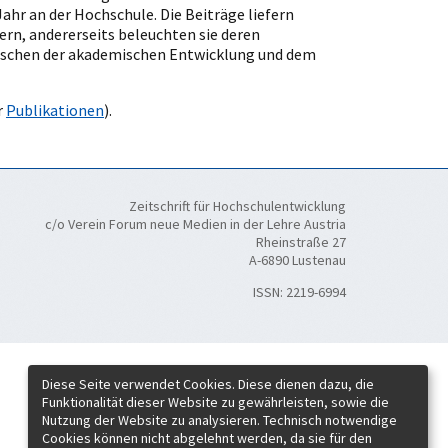
hr an der Hochschule. Die Beiträge liefern
rn, andererseits beleuchten sie deren
ischen der akademischen Entwicklung und dem
r
Publikationen
).
Zeitschrift für Hochschulentwicklung
c/o Verein Forum neue Medien in der Lehre Austria
Rheinstraße 27
A-6890 Lustenau
ISSN:
2219-6994
Diese Seite verwendet Cookies. Diese dienen dazu, die
Funktionalität dieser Website zu gewährleisten, sowie die
Nutzung der Website zu analysieren. Technisch notwendige
Cookies können nicht abgelehnt werden, da sie für den