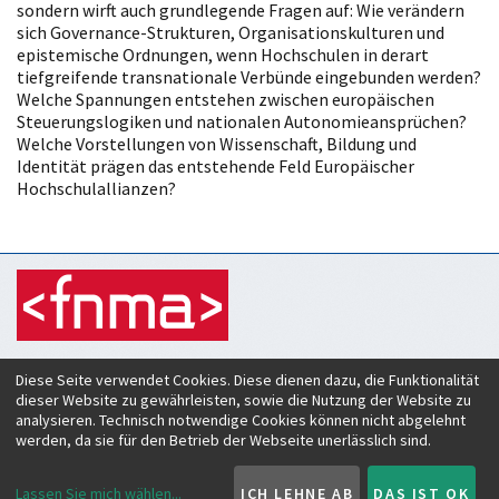
sondern wirft auch grundlegende Fragen auf: Wie verändern
sich Governance-Strukturen, Organisationskulturen und
epistemische Ordnungen, wenn Hochschulen in derart
tiefgreifende transnationale Verbünde eingebunden werden?
Welche Spannungen entstehen zwischen europäischen
Steuerungslogiken und nationalen Autonomieansprüchen?
Welche Vorstellungen von Wissenschaft, Bildung und
Identität prägen das entstehende Feld Europäischer
Hochschulallianzen?
Zeitschrift für Hochschulentwicklung
Diese Seite verwendet Cookies. Diese dienen dazu, die Funktionalität
c/o Verein Forum neue Medien in der Lehre Austria
dieser Website zu gewährleisten, sowie die Nutzung der Website zu
Rheinstraße 27
analysieren. Technisch notwendige Cookies können nicht abgelehnt
A-6890 Lustenau
werden, da sie für den Betrieb der Webseite unerlässlich sind.
ISSN:
2219-6994
Lassen Sie mich wählen
...
ICH LEHNE AB
DAS IST OK