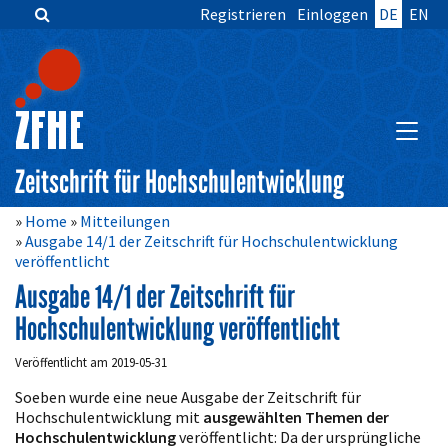
Registrieren
Einloggen
DE
EN
Zum
Inhalt
springen
Hauptnavigation
Inhalt
HAUPT
Sidebar
Zeitschrift für Hochschulentwicklung
Home
Mitteilungen
Ausgabe 14/1 der Zeitschrift für Hochschulentwicklung
veröffentlicht
Ausgabe 14/1 der Zeitschrift für
Hochschulentwicklung veröffentlicht
Veröffentlicht am 2019-05-31
Soeben wurde eine neue Ausgabe der Zeitschrift für
Hochschulentwicklung mit
ausgewählten Themen der
Hochschulentwicklung
veröffentlicht: Da der ursprüngliche