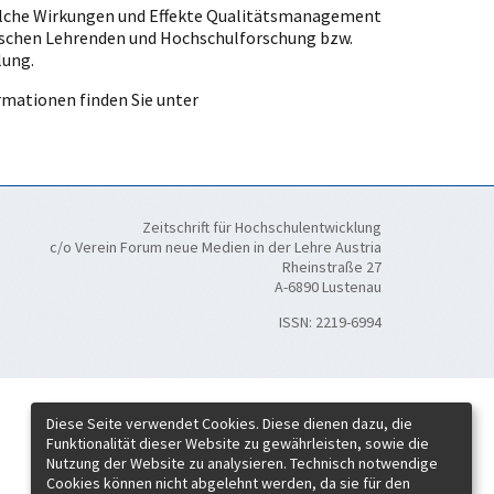
elche Wirkungen und Effekte Qualitätsmanagement
zwischen Lehrenden und Hochschulforschung bzw.
lung.
ormationen finden Sie unter
Zeitschrift für Hochschulentwicklung
c/o Verein Forum neue Medien in der Lehre Austria
Rheinstraße 27
A-6890 Lustenau
ISSN:
2219-6994
Diese Seite verwendet Cookies. Diese dienen dazu, die
Funktionalität dieser Website zu gewährleisten, sowie die
Nutzung der Website zu analysieren. Technisch notwendige
Cookies können nicht abgelehnt werden, da sie für den