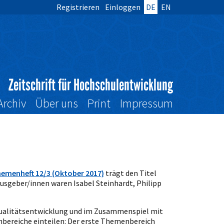
Registrieren
Einloggen
DE
EN
Zeitschrift für Hochschulentwicklung
Archiv
Über uns
Print
Impressum
emenheft 12/3 (Oktober 2017)
trägt den Titel
ausgeber/innen waren Isabel Steinhardt, Philipp
r Qualitätsentwicklung und im Zusammenspiel mit
bereiche einteilen: Der erste Themenbereich