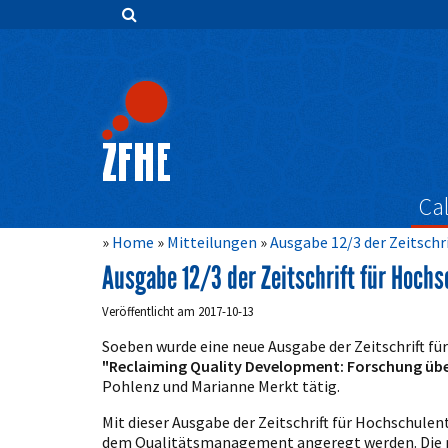
Zum
Inhalt
springen
Hauptnavigation
Inhalt
Sidebar
Cal
Home
Mitteilungen
Ausgabe 12/3 der Zeitschr
Ausgabe 12/3 der Zeitschrift für Hochs
Veröffentlicht am 2017-10-13
Soeben wurde eine neue Ausgabe der Zeitschrift fü
"Reclaiming Quality Development: Forschung über
Pohlenz und Marianne Merkt tätig.
Mit dieser Ausgabe der Zeitschrift für Hochschule
dem Qualitätsmanagement angeregt werden. Die ne