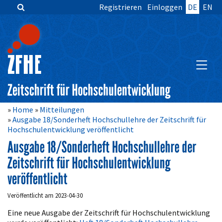
Registrieren
Einloggen
DE
EN
Zum
Inhalt
springen
Hauptnavigation
Inhalt
HAUPT
Sidebar
Zeitschrift für Hochschulentwicklung
Home
Mitteilungen
Ausgabe 18/Sonderheft Hochschullehre der Zeitschrift für
Hochschulentwicklung veröffentlicht
Ausgabe 18/Sonderheft Hochschullehre der
Zeitschrift für Hochschulentwicklung
veröffentlicht
Veröffentlicht am 2023-04-30
Eine neue Ausgabe der Zeitschrift für Hochschulentwicklung