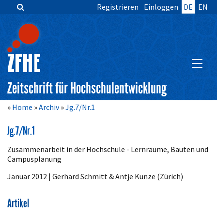
Registrieren
Einloggen
DE
EN
Zum
Inhalt
springen
Hauptnavigation
Inhalt
HAUPT
Sidebar
Zeitschrift für Hochschulentwicklung
Home
Archiv
Jg.7/Nr.1
Jg.7/Nr.1
Zusammenarbeit in der Hochschule - Lernräume, Bauten und
Campusplanung
Januar 2012 | Gerhard Schmitt & Antje Kunze (Zürich)
Artikel