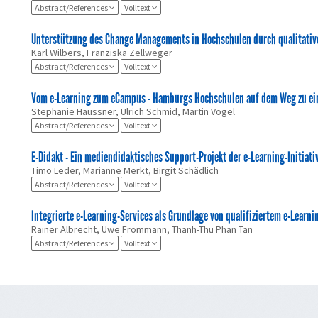
Abstract/References
Volltext
Unterstützung des Change Managements in Hochschulen durch qualitative
Karl Wilbers, Franziska Zellweger
Abstract/References
Volltext
Vom e-Learning zum eCampus - Hamburgs Hochschulen auf dem Weg zu einer
Stephanie Haussner, Ulrich Schmid, Martin Vogel
Abstract/References
Volltext
E-Didakt - Ein mediendidaktisches Support-Projekt der e-Learning-Initia
Timo Leder, Marianne Merkt, Birgit Schädlich
Abstract/References
Volltext
Integrierte e-Learning-Services als Grundlage von qualifiziertem e-Learn
Rainer Albrecht, Uwe Frommann, Thanh-Thu Phan Tan
Abstract/References
Volltext