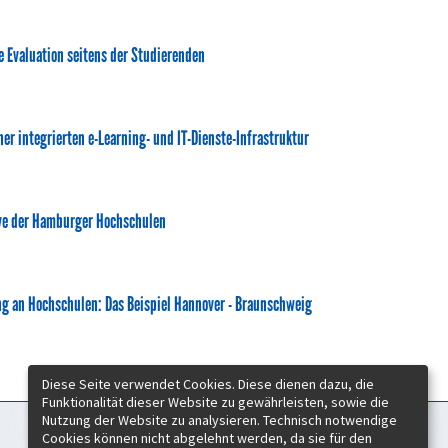
 Evaluation seitens der Studierenden
 integrierten e-Learning- und IT-Dienste-Infrastruktur
tive der Hamburger Hochschulen
ing an Hochschulen: Das Beispiel Hannover - Braunschweig
Diese Seite verwendet Cookies. Diese dienen dazu, die
Funktionalität dieser Website zu gewährleisten, sowie die
Nutzung der Website zu analysieren. Technisch notwendige
Cookies können nicht abgelehnt werden, da sie für den
Zeitschrift für Hochschulentwicklung