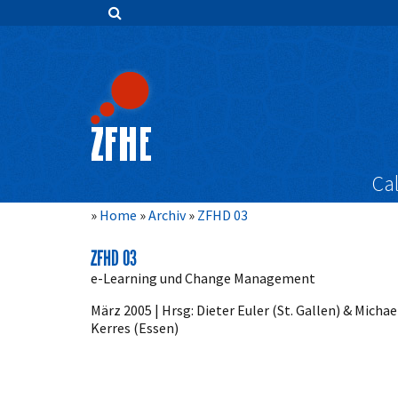
Zum
Inhalt
springen
Hauptnavigation
Inhalt
Sidebar
Cal
Home
Archiv
ZFHD 03
ZFHD 03
e-Learning und Change Management
März 2005 | Hrsg: Dieter Euler (St. Gallen) & Michae
Kerres (Essen)