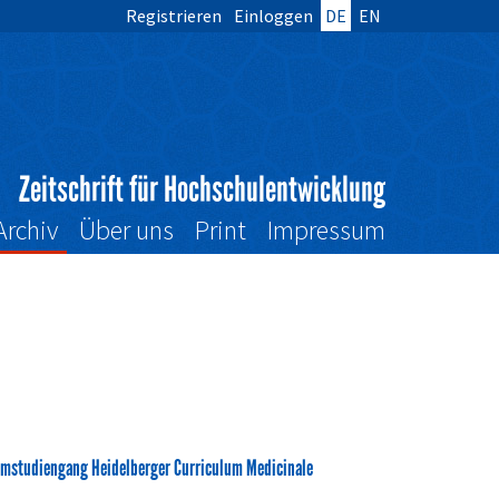
Registrieren
Einloggen
DE
EN
Zeitschrift für Hochschulentwicklung
Archiv
Über uns
Print
Impressum
mstudiengang Heidelberger Curriculum Medicinale