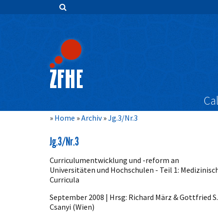
Zum
Inhalt
springen
Hauptnavigation
Inhalt
Sidebar
Cal
Home
Archiv
Jg.3/Nr.3
Jg.3/Nr.3
Curriculumentwicklung und -reform an
Universitäten und Hochschulen - Teil 1: Medizinisc
Curricula
September 2008 | Hrsg: Richard März & Gottfried S.
Csanyi (Wien)