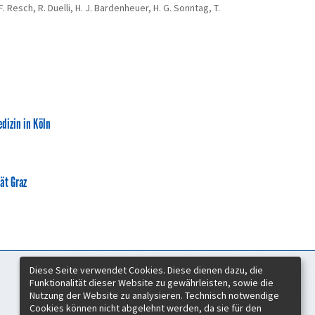
 Resch, R. Duelli, H. J. Bardenheuer, H. G. Sonntag, T.
dizin in Köln
ät Graz
Diese Seite verwendet Cookies. Diese dienen dazu, die
Zeitschrift für Hochschulentwicklung
Funktionalität dieser Website zu gewährleisten, sowie die
c/o Verein Forum neue Medien in der Lehre Austria
Nutzung der Website zu analysieren. Technisch notwendige
Rheinstraße 27
Cookies können nicht abgelehnt werden, da sie für den