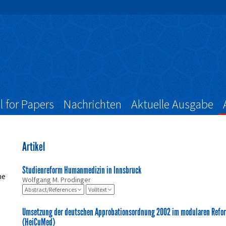
l for Papers
Nachrichten
Aktuelle Ausgabe
Artikel
Studienreform Humanmedizin in Innsbruck
he
Wolfgang M. Prodinger
Abstract/References
Volltext
Umsetzung der deutschen Approbationsordnung 2002 im modularen Refor
(HeiCuMed)