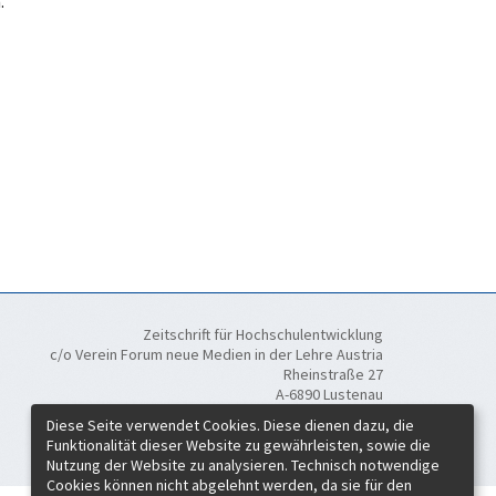
.
Zeitschrift für Hochschulentwicklung
c/o Verein Forum neue Medien in der Lehre Austria
Rheinstraße 27
A-6890 Lustenau
Diese Seite verwendet Cookies. Diese dienen dazu, die
ISSN:
2219-6994
Funktionalität dieser Website zu gewährleisten, sowie die
Nutzung der Website zu analysieren. Technisch notwendige
Cookies können nicht abgelehnt werden, da sie für den