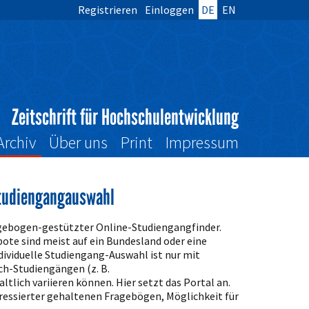
Registrieren
Einloggen
DE
EN
Zeitschrift für Hochschulentwicklung
Archiv
Über uns
Print
Impressum
Studiengangauswahl
Fragebogen-gestützter Online-Studiengangfinder.
ote sind meist auf ein Bundesland oder eine
dividuelle Studiengang-Auswahl ist nur mit
ich-Studiengängen (z. B.
ltlich variieren können. Hier setzt das Portal an.
teressierter gehaltenen Fragebögen, Möglichkeit für