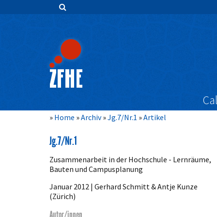
Zum
Inhalt
springen
Hauptnavigation
Inhalt
Sidebar
Cal
Home
Archiv
Jg.7/Nr.1
Artikel
Jg.7/Nr.1
Zusammenarbeit in der Hochschule - Lernräume,
Bauten und Campusplanung
Januar 2012 | Gerhard Schmitt & Antje Kunze
(Zürich)
Autor/innen