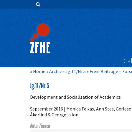
Zum
Inhalt
springen
Hauptnavigation
Inhalt
Sidebar
Cal
Home
Archiv
Jg.11/Nr.5
Freie Beiträge – For
Jg.11/Nr.5
Development and Socialization of Academics
September 2016 | Mònica Feixas, Ann Stes, Gerlese
Åkerlind & Georgeta Ion
Autor/innen