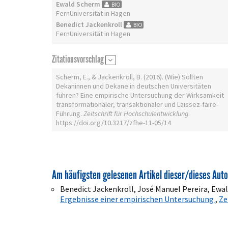
Ewald Scherm
BIO
FernUniversität in Hagen
Benedict Jackenkroll
BIO
FernUniversität in Hagen
Zitationsvorschlag
Scherm, E., & Jackenkroll, B. (2016). (Wie) Sollten
Dekaninnen und Dekane in deutschen Universitäten
führen? Eine empirische Untersuchung der Wirksamkeit
transformationaler, transaktionaler und Laissez-faire-
Führung.
Zeitschrift für Hochschulentwicklung
.
https://doi.org/10.3217/zfhe-11-05/14
Am häufigsten gelesenen Artikel dieser/dieses Auto
Benedict Jackenkroll, José Manuel Pereira, Ewa
Ergebnisse einer empirischen Untersuchung
,
Ze