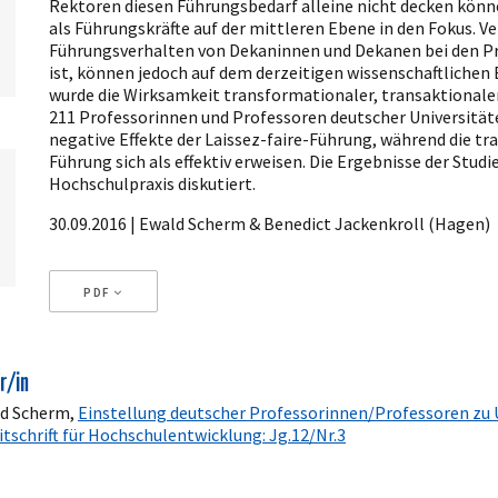
Rektoren diesen Führungsbedarf alleine nicht decken kön
als Führungskräfte auf der mittleren Ebene in den Fokus. V
Führungsverhalten von Dekaninnen und Dekanen bei den P
ist, können jedoch auf dem derzeitigen wissenschaftliche
wurde die Wirksamkeit transformationaler, transaktionaler 
211 Professorinnen und Professoren deutscher Universitäte
negative Effekte der Laissez-faire­-Führung, während die t
Führung sich als effektiv erweisen. Die Ergebnisse der Studi
Hochschulpraxis diskutiert.
30.09.2016 | Ewald Scherm & Benedict Jackenkroll (Hagen)
PDF
Artikeldetails
r/in
ld Scherm,
Einstellung deutscher Professorinnen/Professoren zu 
itschrift für Hochschulentwicklung: Jg.12/Nr.3