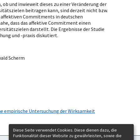
 ob und inwieweit dieses zu einer Veränderung der
tätszielen beitragen kann, sind derzeit nicht bzw.
s affektiven Commitments in deutschen
nahe, dass das affektive Commitment einen
itätszielen darstellt. Die Ergebnisse der Studie
hung und -praxis diskutiert.
Ewald Scherm
ine empirische Untersuchung der Wirksamkeit
Diese Seite verwendet Cookies. Diese dienen dazu, die
Funktionalität dieser Website zu gewährleisten, sowie die