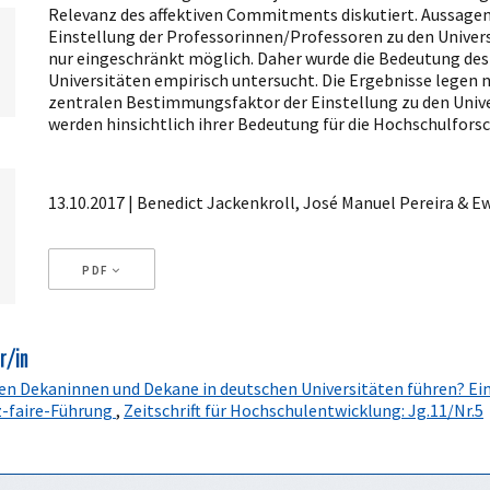
Relevanz des affektiven Commitments diskutiert. Aussagen,
Einstellung der Professorinnen/Professoren zu den Universi
nur eingeschränkt möglich. Daher wurde die Bedeutung de
Universitäten empirisch untersucht. Die Ergebnisse legen 
zentralen Bestimmungsfaktor der Einstellung zu den Univers
werden hinsichtlich ihrer Bedeutung für die Hochschulforsc
13.10.2017 | Benedict Jackenkroll, José Manuel Pereira & 
PDF
Artikeldetails
r/in
ten Dekaninnen und Dekane in deutschen Universitäten führen? E
z-faire-Führung
,
Zeitschrift für Hochschulentwicklung: Jg.11/Nr.5