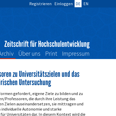
Registrieren
Einloggen
DE
EN
Zeitschrift für Hochschulentwicklung
Archiv
Über uns
Print
Impressum
oren zu Universitätszielen und das
irischen Untersuchung
ormen gefordert, eigene Ziele zu bilden und zu
en/Professoren, die durch ihre Leistung das
en Zielen auseinandersetzen, sie mittragen und
en individuelle Autonomie und starke
für Universitäten dar. In diesem Kontext wird die