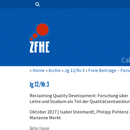
Zum
Inhalt
springen
Hauptnavigation
Inhalt
Sidebar
Cal
Home
Archiv
Jg.12/Nr.3
Freie Beiträge – For
Jg.12/Nr.3
Reclaiming Quality Development: Forschung über
Lehre und Studium als Teil der Qualitätsentwicklu
Oktober 2017 | Isabel Steinhardt, Philipp Pohlenz
Marianne Merkt
Autor/innen