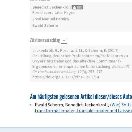
Benedict Jackenkroll
BIO
FernUniversität in Hagen
José Manuel Pereira
Ewald Scherm
Zitationsvorschlag
Jackenkroll, B., Pereira, J. M., & Scherm, E. (2017).
Einstellung deutscher Professorinnen/Professoren zu
Universitätszielen und das affektive Commitment -
Ergebnisse einer empirischen Untersuchung.
Zeitschrift
für Hochschulentwicklung
,
12
(3), 257–275.
https://doi.org/10.3217/zfhe-12-03/14
Am häufigsten gelesenen Artikel dieser/dieses Auto
Ewald Scherm, Benedict Jackenkroll,
(Wie) Soll
transformationaler, transaktionaler und Laisse