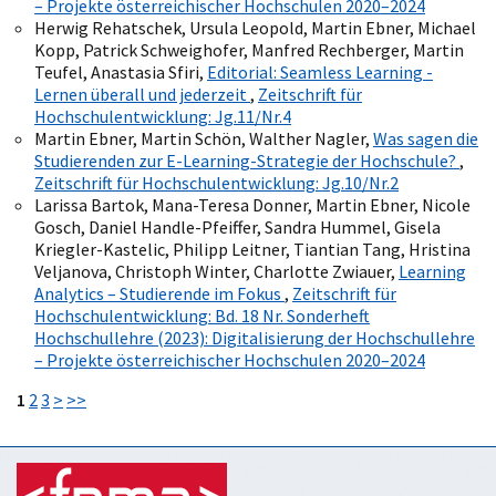
– Projekte österreichischer Hochschulen 2020–2024
Herwig Rehatschek, Ursula Leopold, Martin Ebner, Michael
Kopp, Patrick Schweighofer, Manfred Rechberger, Martin
Teufel, Anastasia Sfiri,
Editorial: Seamless Learning -
Lernen überall und jederzeit
,
Zeitschrift für
Hochschulentwicklung: Jg.11/Nr.4
Martin Ebner, Martin Schön, Walther Nagler,
Was sagen die
Studierenden zur E-Learning-Strategie der Hochschule?
,
Zeitschrift für Hochschulentwicklung: Jg.10/Nr.2
Larissa Bartok, Mana-Teresa Donner, Martin Ebner, Nicole
Gosch, Daniel Handle-Pfeiffer, Sandra Hummel, Gisela
Kriegler-Kastelic, Philipp Leitner, Tiantian Tang, Hristina
Veljanova, Christoph Winter, Charlotte Zwiauer,
Learning
Analytics – Studierende im Fokus
,
Zeitschrift für
Hochschulentwicklung: Bd. 18 Nr. Sonderheft
Hochschullehre (2023): Digitalisierung der Hochschullehre
– Projekte österreichischer Hochschulen 2020–2024
1
2
3
>
>>