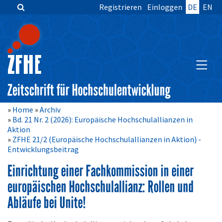
Registrieren
Einloggen
DE
EN
Zum
Inhalt
springen
Hauptnavigation
Inhalt
HAUPT
Sidebar
Zeitschrift für Hochschulentwicklung
Home
Archiv
Bd. 21 Nr. 2 (2026): Europäische Hochschulallianzen in
Aktion
ZFHE 21/2 (Europäische Hochschulallianzen in Aktion) -
Entwicklungsbeitrag
Einrichtung einer Fachkommission in einer
europäischen Hochschulallianz: Rollen und
Abläufe bei Unite!
Artikelinhalt