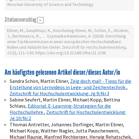
Wrocław University of Science and Technology
Zitationsvorschlag
Ebner, M., Gasplmayr, K., Koschutnig-Ebner, M., Schön, S., Alcober,
J., Bertonasco, R., … Szymanka-Kwiencien, A. (2026). Einrichtung
einer Fachkommission in einer europäischen Hochschulallianz:
Rollen und Abläufe bei Unite!.
Zeitschrift für Hochschulentwicklung
,
21
(2), 111–130. https://doi.org/10.21240/zfhe/21-2/06
Am häufigsten gelesenen Artikel dieser/dieses Autor/in
Sandra Schön, Martin Ebner,
Zeig doch mal! - Tipps für die
Erstellung von Lernvideos in Lege- und Zeichentechnik
,
Zeitschrift für Hochschulentwicklung: Jg.9/Nr.3
Sabine Seufert, Martin Ebner, Michael Kopp, Bettina
Schlass,
Editorial: E-Learning-Strategien für die
Hochschullehre
,
Zeitschrift für Hochschulentwicklung:
Jg.10/Nr.2
Thomas Antretter, Johannes Dorfinger, Martin Ebner,
Michael Kopp, Walther Nagler, Jutta Pauschenwein,
Michael Raunig, Manfred Rechberger, Herwig Rehatschek,