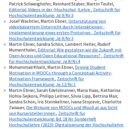
Patrick Schweighofer, Reinhard Staber, Martin Teufel,
Editorial: Videos in der (Hochschul-)Lehre
,
Zeitschrift für
Hochschulentwicklung: Jg.9/Nr.3
Josef Wachtler, Martin Ebner,
Unterstützung von
videobasiertem Unterricht durch Interaktionen -
Implementierung eines ersten Prototyps
,
Zeitschrift für
Hochschulentwicklung: Jg.9/Nr.3
Martin Ebner, Sandra Schön, Lambert Heller, Rudolf
Mumenthaler,
Editorial: Wie gestalten wir die Zukunft mit
Open Access und Open Educational Resources?
,
Zeitschrift
für Hochschulentwicklung: Jg.8/Nr.4
Mohammad Khalil, Martin Ebner,
Driving Student
Motivation in MOOCs through a Conceptual Activity-
Motivation Framework
,
Zeitschrift für
Hochschulentwicklung: Jg.12/Nr.1
Martin Ebner, Sarah Edelsbrunner, Maria Haas, Katharina
Hohla-Sejkora, Philipp Leitner, Silvia Lipp, Bettina Mair,
Sandra Schön, Iris Steinkellner, Ivana Stojcevic, Charlotte
Zwiauer,
Die Wirkung von MOOCs und iMooX.at aus Sicht
von Kursersteller:innen
,
Zeitschrift für
Hochschulentwicklung: Bd. 18 Nr. Sonderheft
Hochschullehre (2023): Digitalisierung der Hochschullehre