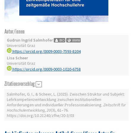
Autor/innen
Gudrun Ingrid Salmhofer
BIO
WWW
Universität Graz
https://orcid.org/0009-0003-7593-8204
Lisa Scheer
Universität Graz
https://orcid.org/0009-0003-1020-6758
Zitationsvorschlag
Salmhofer, G. I., & Scheer, L. (2025). Zwischen Struktur und Subjekt:
Lehrkompetenzentwicklung zwischen institutionellen
Anforderungen und individueller Professionalisierung.
Zeitschrift für
Hochschulentwicklung
,
20
(3), 61–76.
https://doi.org/10.21240/zfhe/20-3/03