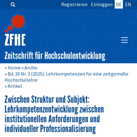
Registrieren
Einloggen
DE
EN
Zum
Inhalt
springen
Hauptnavigation
Inhalt
HAUPT
Sidebar
Zeitschrift für Hochschulentwicklung
Home
Archiv
Bd. 20 Nr. 3 (2025): Lehrkompetenzen für eine zeitgemäße
Hochschullehre
Artikel
Zwischen Struktur und Subjekt:
Lehrkompetenzentwicklung zwischen
institutionellen Anforderungen und
individueller Professionalisierung