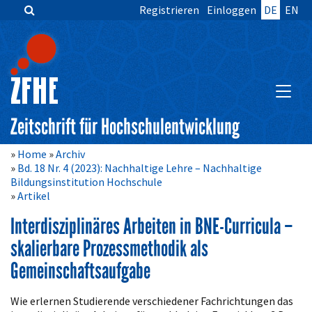
Registrieren
Einloggen
DE
EN
Zum
Inhalt
springen
Hauptnavigation
Inhalt
HAUPT
Sidebar
Zeitschrift für Hochschulentwicklung
Home
Archiv
Bd. 18 Nr. 4 (2023): Nachhaltige Lehre – Nachhaltige
Bildungsinstitution Hochschule
Artikel
Interdisziplinäres Arbeiten in BNE-Curricula –
skalierbare Prozessmethodik als
Gemeinschaftsaufgabe
Artikelinhalt
Wie erlernen Studierende verschiedener Fachrichtungen das