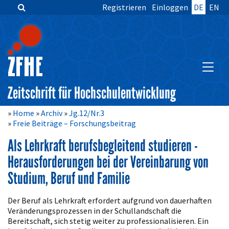
Registrieren
Einloggen
DE
EN
Zum
Inhalt
springen
Hauptnavigation
Inhalt
HAUPT
Sidebar
Zeitschrift für Hochschulentwicklung
Home
Archiv
Jg.12/Nr.3
Freie Beiträge – Forschungsbeitrag
Als Lehrkraft berufsbegleitend studieren -
Herausforderungen bei der Vereinbarung von
Studium, Beruf und Familie
Artikelinhalt
Der Beruf als Lehrkraft erfordert aufgrund von dauerhaften
Veränderungsprozessen in der Schullandschaft die
Bereitschaft, sich stetig weiter zu professionalisieren. Ein