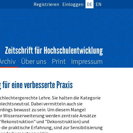
Registrieren
Einloggen
DE
EN
Zeitschrift für Hochschulentwicklung
Archiv
Über uns
Print
Impressum
für eine verbesserte Praxis
chlechtergerechte Lehre. Sie halten die Kategorie
hlechtsneutral. Dabei vermitteln auch sie
rdings bewusst zu sein. Um diesem Mangel
Zur Wissenserweiterung werden zentrale Ansätze
 "Rekonstruktion" und "Dekonstruktion) und
ie praktische Erfahrung, sind zur Sensibilisierung