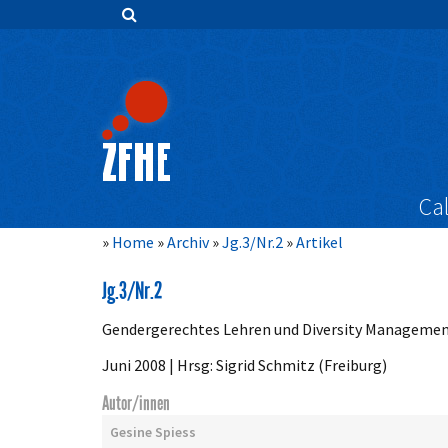
Zum
Inhalt
springen
Hauptnavigation
Inhalt
Sidebar
Cal
Home
Archiv
Jg.3/Nr.2
Artikel
Jg.3/Nr.2
Gendergerechtes Lehren und Diversity Manageme
Juni 2008 | Hrsg: Sigrid Schmitz (Freiburg)
Autor/innen
Gesine Spiess