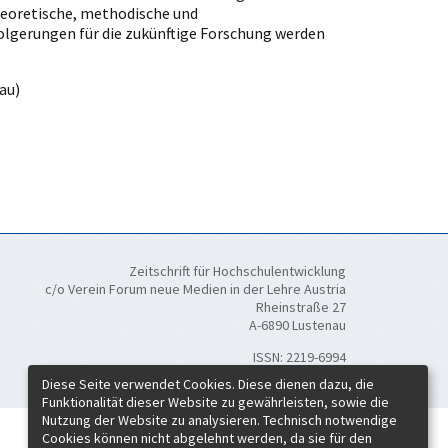
Theoretische, methodische und
lgerungen für die zukünftige Forschung werden
au)
Zeitschrift für Hochschulentwicklung
c/o Verein Forum neue Medien in der Lehre Austria
Rheinstraße 27
A-6890 Lustenau
ISSN:
2219-6994
Diese Seite verwendet Cookies. Diese dienen dazu, die
Funktionalität dieser Website zu gewährleisten, sowie die
Nutzung der Website zu analysieren. Technisch notwendige
Cookies können nicht abgelehnt werden, da sie für den