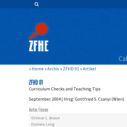
Zum
Inhalt
springen
Hauptnavigation
Inhalt
Sidebar
Cal
Home
Archiv
ZFHD 01
Artikel
ZFHD 01
Curriculum Checks and Teaching Tips
September 2004 | Hrsg: Gottfried S. Csanyi (Wien)
Autor/innen
Ottmar L. Braun
Daniela Lang