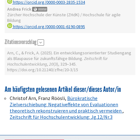
https://orcid.org/0000-0003-2835-1534
Andrea Frick
WWW
Zürcher Hochschule der Künste (ZHdK) / Hochschule für agile
Bildung
https://orcid.org/0000-0001-6190-0895
Zitationsvorschlag
Arn, C., & Frick, A. (2025). Ein entwicklungsorientierter Studiengang
als Blaupause für zukunftsfähige Bildung.
Zeitschrift für
Hochschulentwicklung
,
20
(3), 329–345.
https://doi.org/10.21240/zfhe/20-3/15
Am häufigsten gelesenen Artikel dieser/dieses Autor/in
Christof Arn, Franz Röösli,
Bürokratische
Zielverschiebung: Negativeffekte von Evaluationen
theoretisch rekonstruieren und praktisch vermeiden
,
Zeitschrift für Hochschulentwicklung: Jg.12/Nr.3