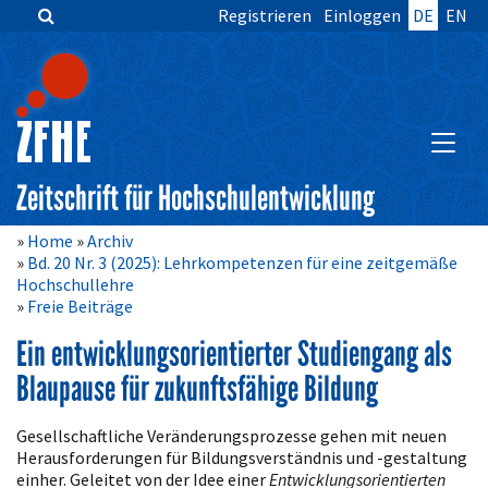
Registrieren
Einloggen
DE
EN
Zum
Inhalt
springen
Hauptnavigation
Inhalt
HAUPT
Sidebar
Zeitschrift für Hochschulentwicklung
Home
Archiv
Bd. 20 Nr. 3 (2025): Lehrkompetenzen für eine zeitgemäße
Hochschullehre
Freie Beiträge
Ein entwicklungsorientierter Studiengang als
Blaupause für zukunftsfähige Bildung
Artikelinhalt
Gesellschaftliche Veränderungsprozesse gehen mit neuen
Herausforderungen für Bildungsverständnis und -gestaltung
einher. Geleitet von der Idee einer
Entwicklungsorientierten