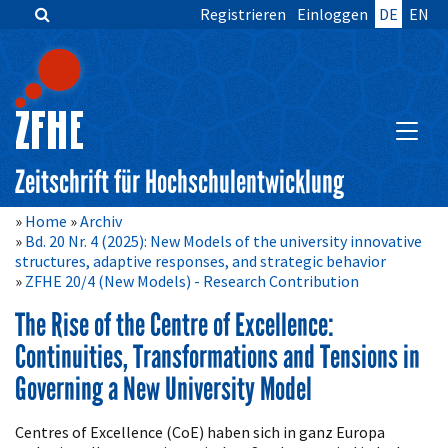
Registrieren
Einloggen
DE
EN
Zum
Inhalt
springen
Hauptnavigation
Inhalt
HAUPT
Sidebar
Zeitschrift für Hochschulentwicklung
Home
Archiv
Bd. 20 Nr. 4 (2025): New Models of the university innovative
structures, adaptive responses, and strategic behavior
ZFHE 20/4 (New Models) - Research Contribution
The Rise of the Centre of Excellence:
Continuities, Transformations and Tensions in
Governing a New University Model
Artikelinhalt
Centres of Excellence (CoE) haben sich in ganz Europa