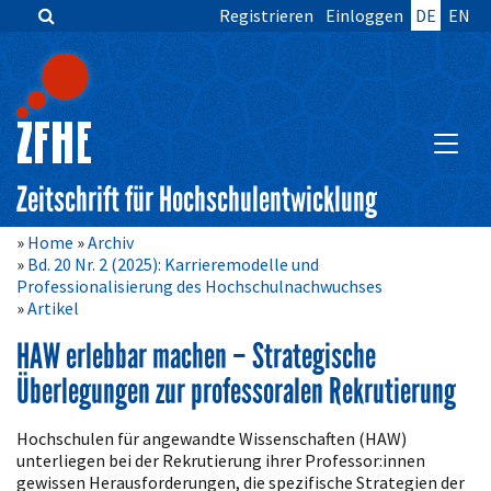
Registrieren
Einloggen
DE
EN
Zum
Inhalt
springen
Hauptnavigation
Inhalt
HAUPT
Sidebar
Zeitschrift für Hochschulentwicklung
Home
Archiv
Bd. 20 Nr. 2 (2025): Karrieremodelle und
Professionalisierung des Hochschulnachwuchses
Artikel
HAW erlebbar machen – Strategische
Überlegungen zur professoralen Rekrutierung
Artikelinhalt
Hochschulen für angewandte Wissenschaften (HAW)
unterliegen bei der Rekrutierung ihrer Professor:innen
gewissen Herausforderungen, die spezifische Strategien der