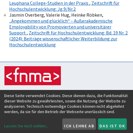
Leuphana College-Studien in der Praxis
,
Zeitschrift für
Hochschulentwicklung: Jg.9/Nr.2
Jasmin Overberg, Valerie Hug, Heinke Röbken,
„Angekommen und glücklich“ – Außerakademische
Employability von Promovierten und universitärer
Support
,
Zeitschrift für Hochschulentwicklung: Bd. 19 Nr. 2
(2024): Beiträge wissenschaftlicher Weiterbildung zur
Hochschulentwicklung
Zeitschrift für Hochschulentwicklung
Diese Seite verwendet Cookies. Diese dienen dazu, die Funktionalität
c/o Verein Forum neue Medien in der Lehre Austria
dieser Website zu gewährleisten, sowie die Nutzung der Website zu
Rheinstraße 27
analysieren. Technisch notwendige Cookies können nicht abgelehnt
A-6890 Lustenau
werden, da sie für den Betrieb der Webseite unerlässlich sind.
ISSN:
2219-6994
Lassen Sie mich wählen
...
ICH LEHNE AB
DAS IST OK