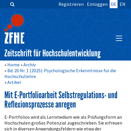
Registrieren
Einloggen
DE
EN
Zum
Inhalt
springen
Hauptnavigation
Inhalt
HAUPT
Sidebar
Zeitschrift für Hochschulentwicklung
Home
Archiv
Bd. 20 Nr. 1 (2025): Psychologische Erkenntnisse für die
Hochschullehre
Artikel
Mit E-Portfolioarbeit Selbstregulations- und
Reflexionsprozesse anregen
Artikelinhalt
E-Portfolios wird als Lernmedium wie als Prüfungsform an
Hochschulen großes Potenzial zugeschrieben. Sie erfreuen
sich in diversen Anwendungsfeldern wie etwa der