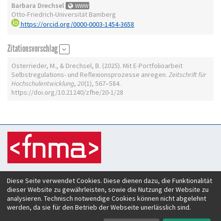
Barbara Drechsel
WWW
Otto-Friedrich-Universität Bamberg
https://orcid.org/0000-0003-1454-3658
Zitationsvorschlag
Osterrieder, M., & Drechsel, B. (2025). Mit E-Portfolioarbeit
Selbstregulations- und Reflexionsprozesse anregen.
Zeitschrift für
Hochschulentwicklung
,
20
(1), 567–584.
https://doi.org/10.21240/zfhe/20-1/28
Zeitschrift für Hochschulentwicklung
Diese Seite verwendet Cookies. Diese dienen dazu, die Funktionalität
c/o Verein Forum neue Medien in der Lehre Austria
dieser Website zu gewährleisten, sowie die Nutzung der Website zu
Rheinstraße 27
analysieren. Technisch notwendige Cookies können nicht abgelehnt
A-6890 Lustenau
werden, da sie für den Betrieb der Webseite unerlässlich sind.
ISSN:
2219-6994