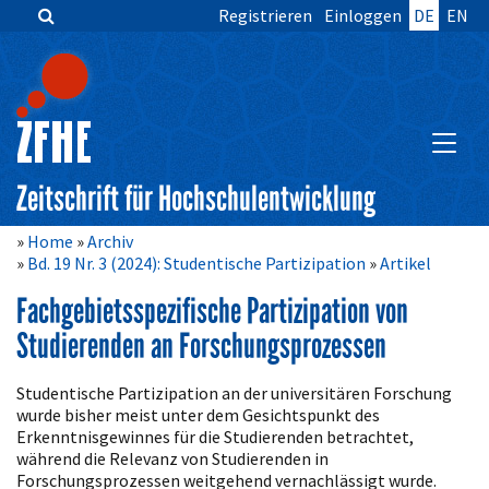
Registrieren
Einloggen
DE
EN
Zum
Inhalt
springen
Hauptnavigation
Inhalt
HAUPT
Sidebar
Zeitschrift für Hochschulentwicklung
Home
Archiv
Bd. 19 Nr. 3 (2024): Studentische Partizipation
Artikel
Fachgebietsspezifische Partizipation von
Studierenden an Forschungsprozessen
Artikelinhalt
Studentische Partizipation an der universitären Forschung
wurde bisher meist unter dem Gesichtspunkt des
Erkenntnisgewinnes für die Studierenden betrachtet,
während die Relevanz von Studierenden in
Forschungsprozessen weitgehend vernachlässigt wurde.