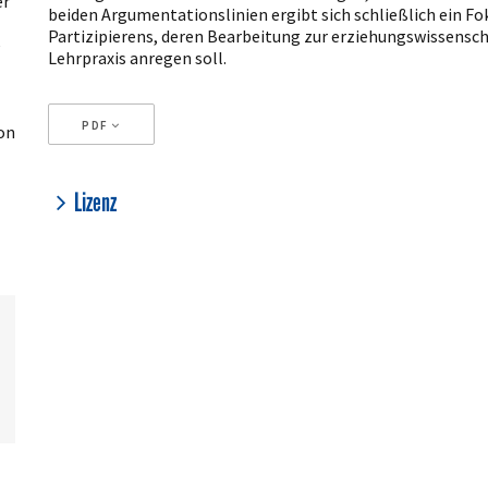
er
beiden Argumentationslinien ergibt sich schließlich ein F
Partizipierens, deren Bearbeitung zur erziehungswissenscha
e
Lehrpraxis anregen soll.
PDF
on
Artikeldetails
Lizenz