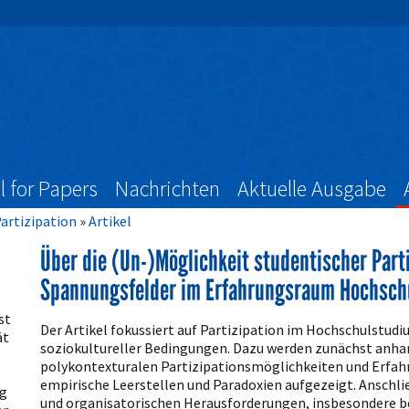
l for Papers
Nachrichten
Aktuelle Ausgabe
Partizipation
Artikel
Über die (Un-)Möglichkeit studentischer Part
Spannungsfelder im Erfahrungsraum Hochsch
Artikelinhalt
st
Der Artikel fokussiert auf Partizipation im Hochschulstud
ät
soziokultureller Bedingungen. Dazu werden zunächst anhan
polykontexturalen Partizipationsmöglichkeiten und Erfahr
empirische Leerstellen und Paradoxien aufgezeigt. Anschli
g
und organisatorischen Herausforderungen, insbesondere b