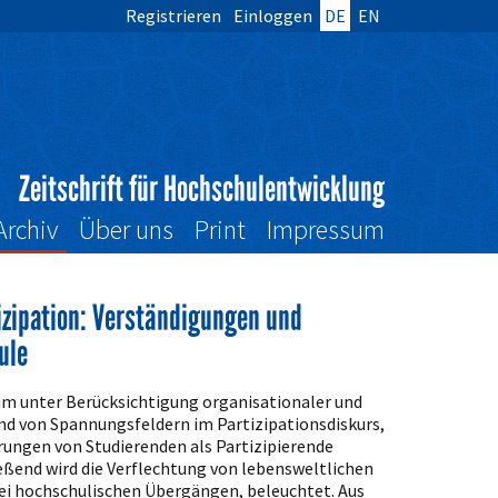
Registrieren
Einloggen
DE
EN
Zeitschrift für Hochschulentwicklung
Archiv
Über uns
Print
Impressum
izipation: Verständigungen und
ule
ium unter Berücksichtigung organisationaler und
d von Spannungsfeldern im Partizipationsdiskurs,
ungen von Studierenden als Partizipierende
eßend wird die Verflechtung von lebensweltlichen
ei hochschulischen Übergängen, beleuchtet. Aus