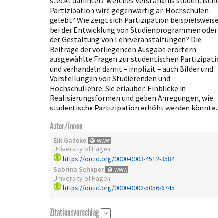
steckt dahinter? Welches Verständnis studentisch
Partizipation wird gegenwärtig an Hochschulen
gelebt? Wie zeigt sich Partizipation beispielsweis
bei der Entwicklung von Studienprogrammen oder
der Gestaltung von Lehrveranstaltungen? Die
Beiträge der vorliegenden Ausgabe erörtern
ausgewählte Fragen zur studentischen Partizipati
und verhandeln damit – implizit – auch Bilder und
Vorstellungen von Studierenden und
Hochschullehre. Sie erlauben Einblicke in
Realisierungsformen und geben Anregungen, wie
studentische Partizipation erhöht werden könnte.
Autor/innen
Eik Gädeke
WWW
University of Hagen
https://orcid.org/0000-0003-4512-3584
Sabrina Schaper
WWW
University of Hagen
https://orcid.org/0000-0002-5056-6745
Zitationsvorschlag