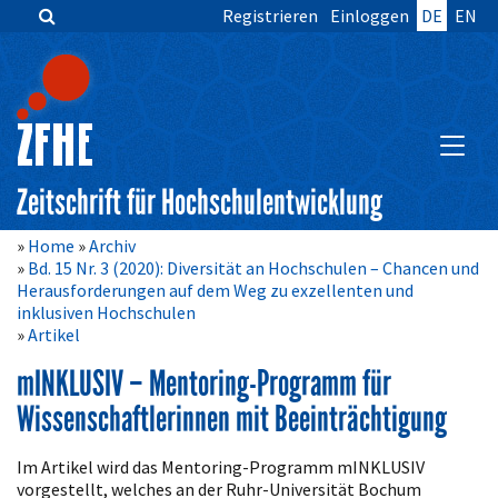
Registrieren
Einloggen
DE
EN
Zum
Inhalt
springen
Hauptnavigation
Inhalt
HAUPT
Sidebar
Zeitschrift für Hochschulentwicklung
Home
Archiv
Bd. 15 Nr. 3 (2020): Diversität an Hochschulen – Chancen und
Herausforderungen auf dem Weg zu exzellenten und
inklusiven Hochschulen
Artikel
mINKLUSIV – Mentoring-Programm für
Wissenschaftlerinnen mit Beeinträchtigung
Artikelinhalt
Im Artikel wird das Mentoring-Programm mINKLUSIV
vorgestellt, welches an der Ruhr-Universität Bochum