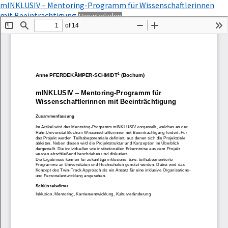
Zu
mINKLUSIV – Mentoring-Programm für Wissenschaftlerinnen
Artikeldetails
PDF
mit Beeinträchtigung
Herunterladen
zurückkehren
herunterladen