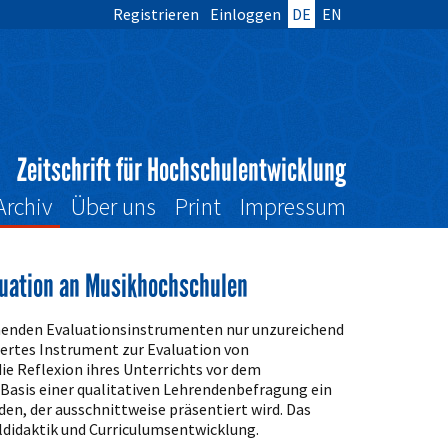
Registrieren
Einloggen
DE
EN
Zeitschrift für Hochschulentwicklung
Archiv
Über uns
Print
Impressum
luation an Musikhochschulen
enden Evaluationsinstrumenten nur unzureichend
iertes Instrument zur Evaluation von
e Reflexion ihres Unterrichts vor dem
 Basis einer qualitativen Lehrendenbefragung ein
en, der ausschnittweise präsentiert wird. Das
didaktik und Curriculumsentwicklung.