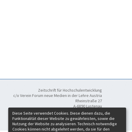
Zeitschrift für Hochschulentwicklung
c/o Verein Forum neue Medien in der Lehre Austria
Rheinstraße 27
A-6890 Lustenau
Diese Seite verwendet Cookies. Diese dienen dazu, die
ISSN:
2219-6994
Funktionalität dieser Website zu gewährleisten, sowie die
Nutzung der Website zu analysieren. Technisch notwendige
Cookies können nicht abgelehnt werden, da sie für den