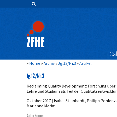
Zum
Inhalt
springen
Hauptnavigation
Inhalt
Sidebar
Cal
Home
Archiv
Jg.12/Nr.3
Artikel
Jg.12/Nr.3
Reclaiming Quality Development: Forschung über
Lehre und Studium als Teil der Qualitätsentwicklu
Oktober 2017 | Isabel Steinhardt, Philipp Pohlenz
Marianne Merkt
Autor/innen