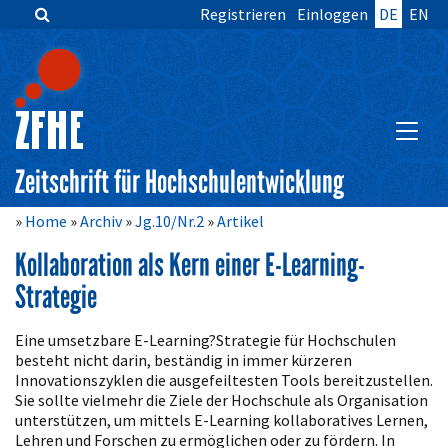
Registrieren
Einloggen
DE
EN
Zum
Inhalt
springen
Hauptnavigation
Inhalt
HAUPT
Sidebar
Zeitschrift für Hochschulentwicklung
Home
Archiv
Jg.10/Nr.2
Artikel
Kollaboration als Kern einer E-Learning-
Strategie
Artikelinhalt
Eine umsetzbare E-Learning?Strategie für Hochschulen
besteht nicht darin, beständig in immer kürzeren
Innovationszyklen die ausgefeiltesten Tools bereitzustellen.
Sie sollte vielmehr die Ziele der Hochschule als Organisation
unterstützen, um mittels E-Learning kollaboratives Lernen,
Lehren und Forschen zu ermöglichen oder zu fördern. In