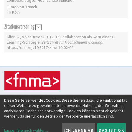
Lehrbeauftragter Hochschule München
Timo van Treeck
FH Köln
Zitationsvorschlag
Klier, A., & van Treeck, T. (2015). Kollaboration als Kern einer E-
Learning-Strategie.
Zeitschrift für Hochschulentwicklung
.
https://doi.org/10.3217/zfhe-10-02/06
Zeitschrift für Hochschulentwicklung
Diese Seite verwendet Cookies. Diese dienen dazu, die Funktionalität
c/o Verein Forum neue Medien in der Lehre Austria
dieser Website zu gewährleisten, sowie die Nutzung der Website zu
Rheinstraße 27
analysieren. Technisch notwendige Cookies können nicht abgelehnt
A-6890 Lustenau
werden, da sie für den Betrieb der Webseite unerlässlich sind.
ISSN:
2219-6994
Lassen Sie mich wählen
...
ICH LEHNE AB
DAS IST OK