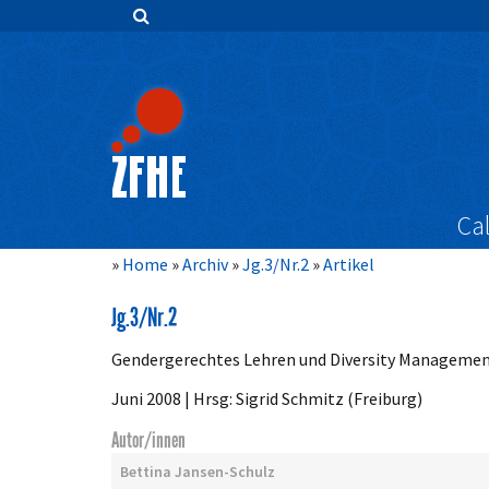
Zum
Inhalt
springen
Hauptnavigation
Inhalt
Sidebar
Cal
Home
Archiv
Jg.3/Nr.2
Artikel
Jg.3/Nr.2
Gendergerechtes Lehren und Diversity Manageme
Juni 2008 | Hrsg: Sigrid Schmitz (Freiburg)
Autor/innen
Bettina Jansen-Schulz