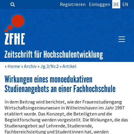
Registrieren
Einloggen
DE
EN
Zum
Inhalt
springen
Hauptnavigation
Inhalt
HAUPT
Sidebar
Zeitschrift für Hochschulentwicklung
Home
Archiv
Jg.3/Nr.2
Artikel
Wirkungen eines monoedukativen
Studienangebots an einer Fachhochschule
Artikelinhalt
In dem Beitrag wird berichtet, wie der Frauenstudiengang
Wirtschaftsingenieurwesen in Wilhelmshaven im Jahr 1997
etabliert wurde. Das Konzept, die Beteiligten und die
Begleitforschung werden vorgestellt. Die Wirkungen, die das
Studienangebot auf Lehrende, Studierende,
Fachbereichsleitung und Studentinnen hat, werden