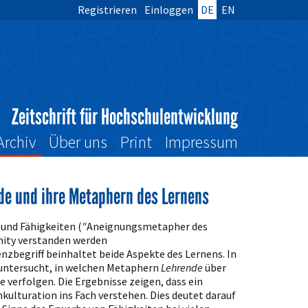
Registrieren
Einloggen
DE
EN
Zeitschrift für Hochschulentwicklung
Archiv
Über uns
Print
Impressum
de und ihre Metaphern des Lernens
und Fähigkeiten (
"
Aneignungsmetapher des
unity verstanden werden
nzbegriff beinhaltet beide Aspekte des Lernens. In
) untersucht, in welchen Metaphern
Lehrende
über
e verfolgen. Die Ergebnisse zeigen, dass ein
kulturation ins Fach verstehen. Dies deutet darauf