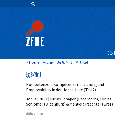
Zum
Inhalt
springen
Hauptnavigation
Inhalt
Sidebar
Cal
Home
Archiv
Jg.8/Nr.1
Artikel
Jg.8/Nr.1
Kompetenzen, Kompetenzorientierung und
Employability in der Hochschule (Teil 2)
Januar 2013 | Niclas Schaper (Paderborn), Tobias
Schlömer (Oldenburg) & Manuela Paechter (Graz)
Autor/innen