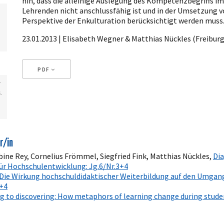
hin, dass die alleinige Auslegung des Kompetenzbegriffs im
Lehrenden nicht anschlussfähig ist und in der Umsetzung 
Perspektive der Enkulturation berücksichtigt werden muss
23.01.2013 | Elisabeth Wegner & Matthias Nückles (Freiburg
PDF
r
.
Artikeldetails
r/in
bine Rey, Cornelius Frömmel, Siegfried Fink, Matthias Nückles,
Dia
 für Hochschulentwicklung: Jg.6/Nr.3+4
Die Wirkung hochschuldidaktischer Weiterbildung auf den Umga
3+4
g to discovering: How metaphors of learning change during stude