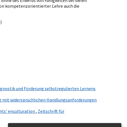
 Sinne des Erwerbs von Fähigkeiten bei vielen
von kompetenzorientierter Lehre auch die
.
)
gnostik und Förderung selbstregulierten Lernens
ng mit widersprüchlichen Handlungsanforderungen
nts' enculturation
,
Zeitschrift für