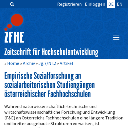
Registrieren
Einloggen
DE
EN
Zum
Inhalt
springen
Hauptnavigation
Inhalt
HAUPT
Sidebar
Zeitschrift für Hochschulentwicklung
Home
Archiv
Jg.7/Nr.2
Artikel
Empirische Sozialforschung an
sozialarbeiterischen Studiengängen
österreichischer Fachhochschulen
Artikelinhalt
Während naturwissenschaftlich-technische und
wirtschaftswissenschaftliche Forschung und Entwicklung
(F&E) an Österreichs Fachhochschulen eine längere Tradition
und breiter ausgebaute Strukturen vorweisen, ist