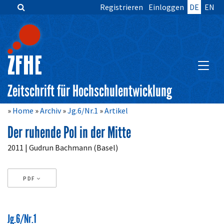
Registrieren
Einloggen
DE
EN
Zum
Inhalt
springen
Hauptnavigation
Inhalt
HAUPT
Sidebar
Zeitschrift für Hochschulentwicklung
Home
Archiv
Jg.6/Nr.1
Artikel
Der ruhende Pol in der Mitte
Artikelinhalt
2011 | Gudrun Bachmann (Basel)
PDF
Artikeldetails
Jg.6/Nr.1