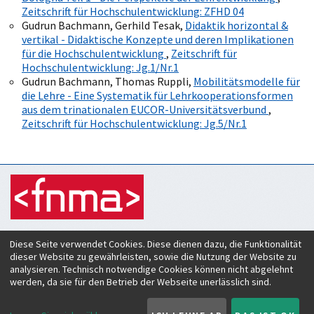
Zeitschrift für Hochschulentwicklung: ZFHD 04
Gudrun Bachmann, Gerhild Tesak,
Didaktik horizontal &
vertikal - Didaktische Konzepte und deren Implikationen
für die Hochschulentwicklung
,
Zeitschrift für
Hochschulentwicklung: Jg.1/Nr.1
Gudrun Bachmann, Thomas Ruppli,
Mobilitätsmodelle für
die Lehre - Eine Systematik für Lehrkooperationsformen
aus dem trinationalen EUCOR-Universitätsverbund
,
Zeitschrift für Hochschulentwicklung: Jg.5/Nr.1
Zeitschrift für Hochschulentwicklung
Diese Seite verwendet Cookies. Diese dienen dazu, die Funktionalität
c/o Verein Forum neue Medien in der Lehre Austria
dieser Website zu gewährleisten, sowie die Nutzung der Website zu
Rheinstraße 27
analysieren. Technisch notwendige Cookies können nicht abgelehnt
A-6890 Lustenau
werden, da sie für den Betrieb der Webseite unerlässlich sind.
ISSN:
2219-6994