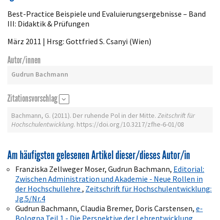
Best-Practice Beispiele und Evaluierungsergebnisse – Band
III: Didaktik & Prüfungen
März 2011 | Hrsg: Gottfried S. Csanyi (Wien)
Autor/innen
Gudrun Bachmann
Zitationsvorschlag
Bachmann, G. (2011). Der ruhende Pol in der Mitte.
Zeitschrift für
Hochschulentwicklung
. https://doi.org/10.3217/zfhe-6-01/08
Am häufigsten gelesenen Artikel dieser/dieses Autor/in
Franziska Zellweger Moser, Gudrun Bachmann,
Editorial:
Zwischen Administration und Akademie - Neue Rollen in
der Hochschullehre
,
Zeitschrift für Hochschulentwicklung:
Jg.5/Nr.4
Gudrun Bachmann, Claudia Bremer, Doris Carstensen,
e-
Bologna Teil 1 - Die Perspektive der Lehrentwicklung
,