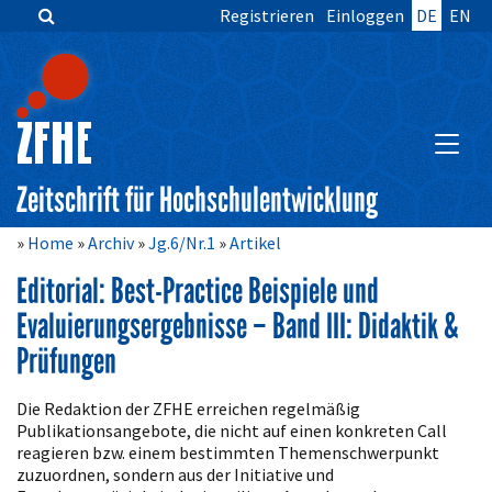
Registrieren
Einloggen
DE
EN
Zum
Inhalt
springen
Hauptnavigation
Inhalt
HAUPT
Sidebar
Zeitschrift für Hochschulentwicklung
Home
Archiv
Jg.6/Nr.1
Artikel
Editorial: Best-Practice Beispiele und
Evaluierungsergebnisse – Band III: Didaktik &
Prüfungen
Artikelinhalt
Die Redaktion der ZFHE erreichen regelmäßig
Publikationsangebote, die nicht auf einen konkreten Call
reagieren bzw. einem bestimmten Themenschwerpunkt
zuzuordnen, sondern aus der Initiative und