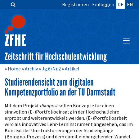
Registrieren
Einloggen
DE
EN
Zum
Inhalt
springen
Hauptnavigation
Inhalt
HAUPT
Sidebar
Zeitschrift für Hochschulentwicklung
Home
Archiv
Jg.6/Nr.2
Artikel
Studierendensicht zum digitalen
Kompetenzportfolio an der TU Darmstadt
Artikelinhalt
Mit dem Projekt
dikopost
sollen Konzepte für einen
sinnvollen (E-)Portfolioeinsatz in der Hochschullehre
erprobt und weiterentwickelt werden. (E-)Portfolioarbeit
wird als innovatives Lehr-Lerninstrument angesehen, das im
Kontext der Umstrukturierungen der Studiengänge
(Bologna-Prozess) und dem damit einhergehenden Wandel