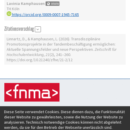
Lavinia Kamphausen
WWW
TH Köln
https://orcid.org/0009-0007-1945-7165
Zitationsvorschlag
Linnartz, D., & Kamphausen, L. (2026). Transdisziplinäre
Promotionsprojekte in der Tandembeschäftigung ermöglichen:
Aktuelle Spannungsfelder und neue Perspektiven.
Zeitschrift für
Hochschulentwicklung
,
21
(2), 241–260.
https://doi.org/10.21240/zfhe/21-2/12
Zeitschrift für Hochschulentwicklung
Diese Seite verwendet Cookies. Diese dienen dazu, die Funktionalität
c/o Verein Forum neue Medien in der Lehre Austria
dieser Website zu gewährleisten, sowie die Nutzung der Website zu
Rheinstraße 27
analysieren. Technisch notwendige Cookies können nicht abgelehnt
A-6890 Lustenau
werden, da sie für den Betrieb der Webseite unerlässlich sind.