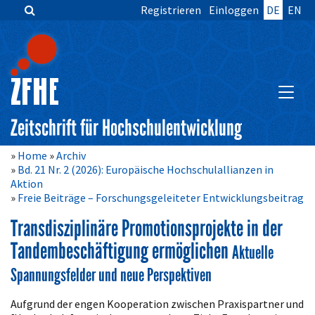
Registrieren
Einloggen
DE
EN
Zum
Inhalt
springen
Hauptnavigation
Inhalt
HAUPT
Sidebar
Zeitschrift für Hochschulentwicklung
Home
Archiv
Bd. 21 Nr. 2 (2026): Europäische Hochschulallianzen in
Aktion
Freie Beiträge – Forschungsgeleiteter Entwicklungsbeitrag
Transdisziplinäre Promotionsprojekte in der
Tandembeschäftigung ermöglichen
Aktuelle
Spannungsfelder und neue Perspektiven
Artikelinhalt
Aufgrund der engen Kooperation zwischen Praxispartner und