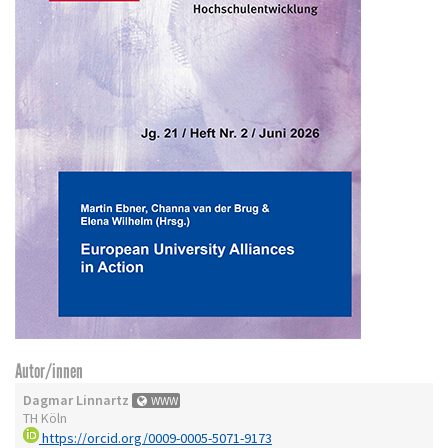
Autor/innen
Dagmar Linnartz
WWW
TH Köln
https://orcid.org/0009-0005-5071-9173