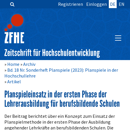
Registrieren
Einloggen
DE
EN
Zum
Inhalt
springen
Hauptnavigation
Inhalt
HAUPT
Sidebar
Zeitschrift für Hochschulentwicklung
Home
Archiv
Bd. 18 Nr. Sonderheft Planspiele (2023): Planspiele in der
Hochschullehre
Artikel
Planspieleinsatz in der ersten Phase der
Lehrerausbildung für berufsbildende Schulen
Artikelinhalt
Der Beitrag berichtet über ein Konzept zum Einsatz der
Planspielmethode in der ersten Phase der Ausbildung
angehender Lehrkräfte an berufsbildenden Schulen. Die