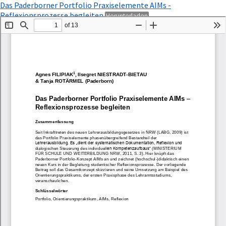
Zu
Das Paderborner Portfolio Praxiselemente AIMs -
Artikeldetails
PDF
Reflexionsprozesse begleiten
Herunterladen
zurückkehren
herunterladen