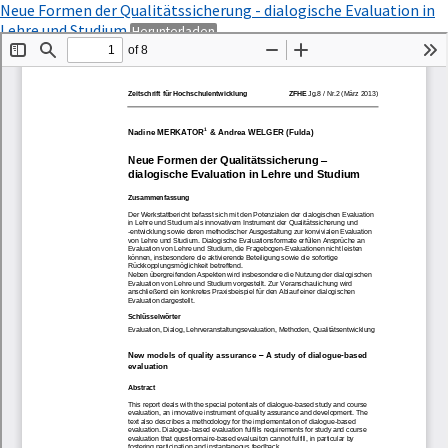
Zu
Neue Formen der Qualitätssicherung - dialogische Evaluation in
Artikeldetails
PDF
Lehre und Studium
Herunterladen
zurückkehren
herunterladen