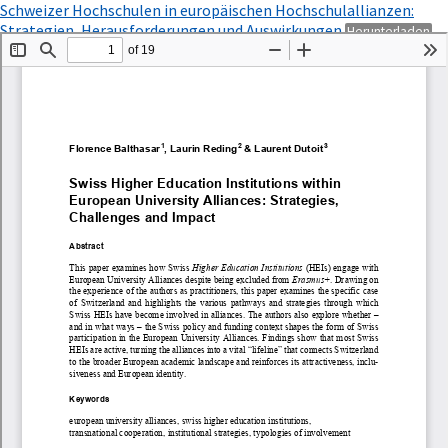
Zu
Schweizer Hochschulen in europäischen Hochschulallianzen:
Artikeldetails
P
Strategien, Herausforderungen und Auswirkungen
Herunterladen
zurückkehren
he