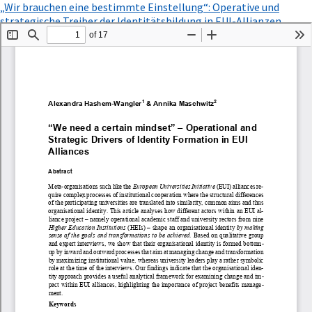
Zu
„Wir brauchen eine bestimmte Einstellung“: Operative und
Artikeldetails
strategische Treiber der Identitätsbildung in EUI-Allianzen
zurückkehren
PDF
Herunterladen
herunterladen