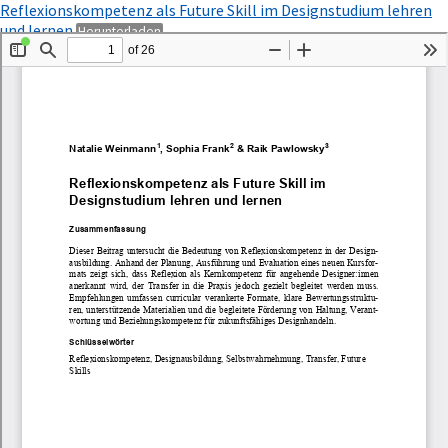
Zu
Reflexionskompetenz als Future Skill im Designstudium lehren
Artikeldetails
PDF
und lernen
Herunterladen
zurückkehren
herunterladen