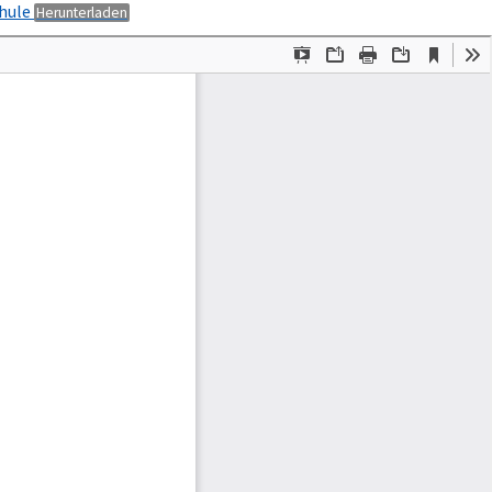
PDF
chule
Herunterladen
herunterladen