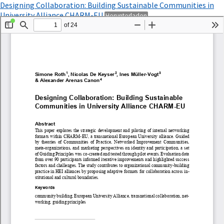
Zu
Designing Collaboration: Building Sustainable Communities in
Artikeldetails
PDF
University Alliance CHARM-EU
Herunterladen
zurückkehren
herunterladen