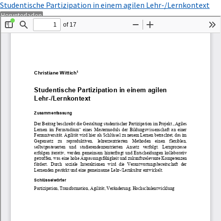
Zu
Studentische Partizipation in einem agilen Lehr-/Lernkontext
Artikeldetails
PDF
Herunterladen
zurückkehren
herunterladen