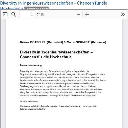
Zu
Diversity in Ingenieurswissenschaften – Chancen für die
Artikeldetails
PDF
Hochschule
Herunterladen
zurückkehren
herunterladen